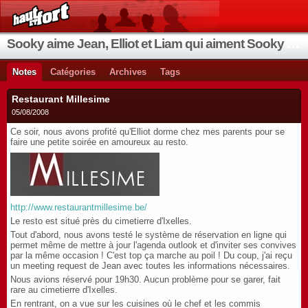
Sooky aime Jean, Elliot et Liam qui aiment Sooky qui aime Jean...
Notes
Catégories
Archives
Tags
Restaurant Millesime
05/08/2008
Ce soir, nous avons profité qu'Elliot dorme chez mes parents pour se
faire une petite soirée en amoureux au resto.
http://
www.restaurantmillesime.be/
Le resto est situé près du cimetierre d'Ixelles.
Tout d'abord, nous avons testé le système de réservation en ligne qui
permet même de mettre à jour l'agenda outlook et d'inviter ses convives
par la même occasion ! C'est top ça marche au poil ! Du coup, j'ai reçu
un meeting request de Jean avec toutes les informations nécessaires.
Nous avions réservé pour 19h30. Aucun problème pour se garer, fait
rare au cimetierre d'Ixelles.
En rentrant, on a vue sur les cuisines où le chef et les commis