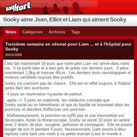
Sooky aime Jean, Elliot et Liam qui aiment Sooky qui aime Jean...
Notes
Catégories
Archives
Tags
Troisième semaine en néonat pour Liam ... et à l'hôpital pour
Sooky
20/01/2009
Cela fait maintenant 18 jours que notre petit Liam est arrivé dans notre
vie. Il se porte bien et a bien pris du poids ces derniers jours. Il pèse
maintenant 1,9kg et mesure 46cm. Les derniers tests neurologiques et
moteurs semblent toujours être positifs.
Sooky n'a vraiment pas de chance. Elle est en effet toujours à l'hôpital
après bien des aventures :
- 4 jours en réanimation tuyautée de partout.
- après +/- 5 jours en maternité, les médecins constate que
Sooky aurait eu un hémothorax et que du liquide se trouverait dans les
poumons et décident d'effectuer une ponction.
- Malheureusement, la ponction ne suffit pas et une intervention est
nécessaire. Après la thoracoscopie, Sooky se revoit 10 jours en arrière
avec 2 drains de plus, oxygène, perfusion et compagnie. Elle ne pourra
bouger de son lit pendant 4 jours, heureusement, Liam pourra à deux
reprises venir faire une visite à sa petite maman (c'est le monde à