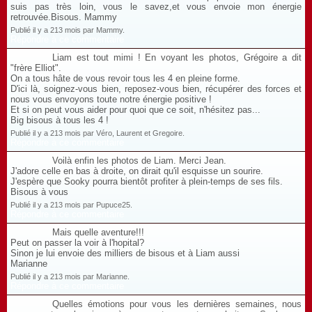
suis pas très loin, vous le savez,et vous envoie mon énergie
retrouvée.Bisous. Mammy
Publié il y a 213 mois par Mammy.
Répondre à ce commentaire
Liam est tout mimi ! En voyant les photos, Grégoire a dit
"frère Elliot".
On a tous hâte de vous revoir tous les 4 en pleine forme.
D'ici là, soignez-vous bien, reposez-vous bien, récupérer des forces et
nous vous envoyons toute notre énergie positive !
Et si on peut vous aider pour quoi que ce soit, n'hésitez pas...
Big bisous à tous les 4 !
Publié il y a 213 mois par Véro, Laurent et Gregoire.
Répondre à ce commentaire
Voilà enfin les photos de Liam. Merci Jean.
J'adore celle en bas à droite, on dirait qu'il esquisse un sourire.
J'espère que Sooky pourra bientôt profiter à plein-temps de ses fils.
Bisous à vous
Publié il y a 213 mois par Pupuce25.
Répondre à ce commentaire
Mais quelle aventure!!!
Peut on passer la voir à l'hopital?
Sinon je lui envoie des milliers de bisous et à Liam aussi
Marianne
Publié il y a 213 mois par Marianne.
Répondre à ce commentaire
Quelles émotions pour vous les dernières semaines, nous