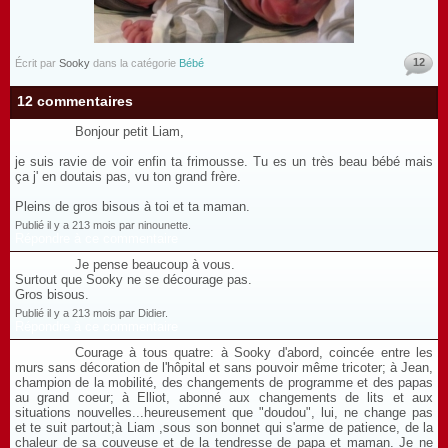
12
Écrit par
Sooky
dans la catégorie
Bébé
12 commentaires
Bonjour petit Liam,
je suis ravie de voir enfin ta frimousse. Tu es un très beau bébé mais
ça j' en doutais pas, vu ton grand frère.
Pleins de gros bisous à toi et ta maman.
Publié il y a 213 mois par ninounette.
Répondre à ce commentaire
Je pense beaucoup à vous.
Surtout que Sooky ne se décourage pas.
Gros bisous.
Publié il y a 213 mois par Didier.
Répondre à ce commentaire
Courage à tous quatre: à Sooky d'abord, coincée entre les
murs sans décoration de l'hôpital et sans pouvoir même tricoter; à Jean,
champion de la mobilité, des changements de programme et des papas
au grand coeur; à Elliot, abonné aux changements de lits et aux
situations nouvelles...heureusement que "doudou", lui, ne change pas
et te suit partout;à Liam ,sous son bonnet qui s'arme de patience, de la
chaleur de sa couveuse et de la tendresse de papa et maman. Je ne