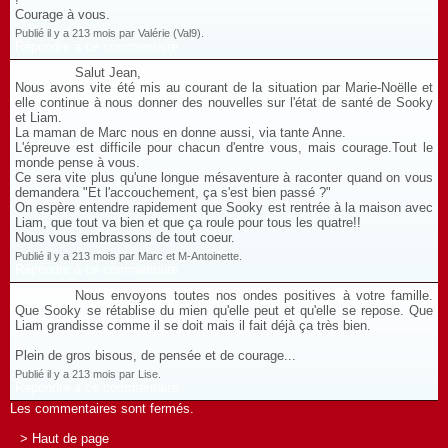
Courage à vous.
Publié il y a 213 mois par Valérie (Val9).
Répondre à ce commentaire
Salut Jean,
Nous avons vite été mis au courant de la situation par Marie-Noëlle et
elle continue à nous donner des nouvelles sur l'état de santé de Sooky
et Liam.
La maman de Marc nous en donne aussi, via tante Anne.
L'épreuve est difficile pour chacun d'entre vous, mais courage.Tout le
monde pense à vous.
Ce sera vite plus qu'une longue mésaventure à raconter quand on vous
demandera "Et l'accouchement, ça s'est bien passé ?"
On espère entendre rapidement que Sooky est rentrée à la maison avec
Liam, que tout va bien et que ça roule pour tous les quatre!!
Nous vous embrassons de tout coeur.
Publié il y a 213 mois par Marc et M-Antoinette.
Répondre à ce commentaire
Nous envoyons toutes nos ondes positives à votre famille.
Que Sooky se rétablise du mien qu'elle peut et qu'elle se repose. Que
Liam grandisse comme il se doit mais il fait déjà ça très bien.
Plein de gros bisous, de pensée et de courage...
Publié il y a 213 mois par Lise.
Répondre à ce commentaire
Les commentaires sont fermés.
> Haut de page