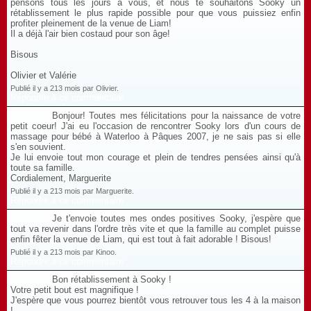
pensons tous les jours à vous, et nous te souhaitons Sooky un
rétablissement le plus rapide possible pour que vous puissiez enfin
profiter pleinement de la venue de Liam!
Il a déjà l'air bien costaud pour son âge!
Bisous
Olivier et Valérie
Publié il y a 213 mois par Olivier.
Répondre à ce commentaire
Bonjour! Toutes mes félicitations pour la naissance de votre
petit coeur! J'ai eu l'occasion de rencontrer Sooky lors d'un cours de
massage pour bébé à Waterloo à Pâques 2007, je ne sais pas si elle
s'en souvient.
Je lui envoie tout mon courage et plein de tendres pensées ainsi qu'à
toute sa famille.
Cordialement, Marguerite
Publié il y a 213 mois par Marguerite.
Répondre à ce commentaire
Je t'envoie toutes mes ondes positives Sooky, j'espère que
tout va revenir dans l'ordre très vite et que la famille au complet puisse
enfin fêter la venue de Liam, qui est tout à fait adorable ! Bisous!
Publié il y a 213 mois par Kinoo.
Répondre à ce commentaire
Bon rétablissement à Sooky !
Votre petit bout est magnifique !
J'espère que vous pourrez bientôt vous retrouver tous les 4 à la maison
!