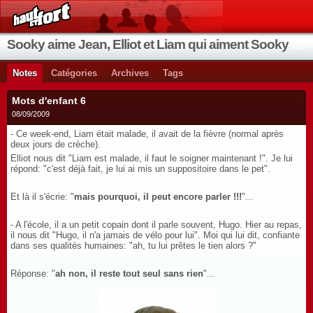
Sooky aime Jean, Elliot et Liam qui aiment Sooky qui aime Jean...
Notes
Catégories
Archives
Tags
Mots d'enfant 6
08/09/2009
- Ce week-end, Liam était malade, il avait de la fièvre (normal après
deux jours de crèche).
Elliot nous dit "Liam est malade, il faut le soigner maintenant !". Je lui
répond: "c'est déjà fait, je lui ai mis un suppositoire dans le pet".
Et là il s'écrie: "
mais pourquoi, il peut encore parler !!!
"...
- A l'école, il a un petit copain dont il parle souvent, Hugo. Hier au repas,
il nous dit "Hugo, il n'a jamais de vélo pour lui". Moi qui lui dit, confiante
dans ses qualités humaines: "ah, tu lui prêtes le tien alors ?"
Réponse: "
ah non, il reste tout seul sans rien
"...