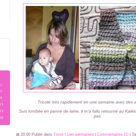
S
1
8
Tricoté très rapidement en une semaine avec des ai
15
Suis tombée en panne de laine, il m'a fallu retourné au Kaléid
22
pas.
29
20:00 Publié dans
Tricot
|
Lien permanent
|
Commentaires (1)
| T