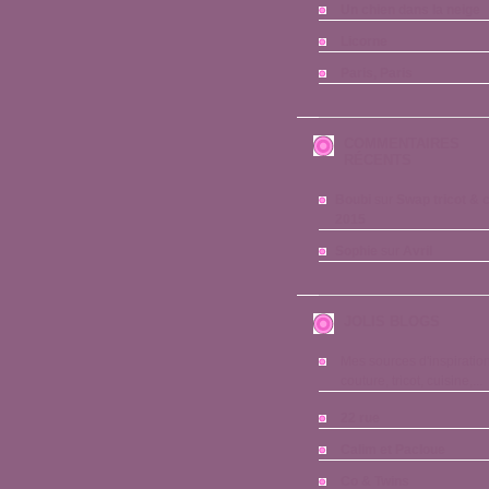
Un chien dans la neige
Licorne
Paris, Paris
COMMENTAIRES
RÉCENTS
Boubi
sur
Swap tricot & 
2015
Sophie
sur
Avril
JOLIS BLOGS
Mes sources d'inspiration
couture, tricot, cuisine,...
22 rue
Calim et Pacloue
Co & Twins