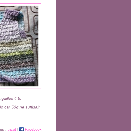
guilles 4.5.
o car 50g ne suffisait
ags :
tricot
|
Facebook