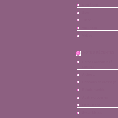
Rien à voir
Sport
Tricot
Vacances
Vidéos
NOTES RÉCENTES
Heroes and vilains à
Londres
A cheval
Concours de dressage
Balade humide
Austra-broderies
Liam - 8 ans
Sweat bisous