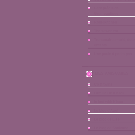
Petit précis de
Grumeautique
Rollerkitchen
The sewer cat
Trentenaire, marié, deu
enfants
Une poule à petits pas
MES AMIS/AMIES
Co & twins
Famille De Klerck
In bed with Kinoo
Le blog d'Axel
Le blog de Lise
Le blog de Sanivand