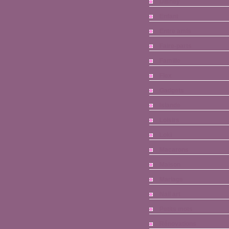
Disney
Enfant
Entre amis
Faire-parts
Famille
Flex
Gadgets
Islande
Loisirs
Loki
Macarons
Maison
Mariage
Nail art
Petits mots
Rénovations