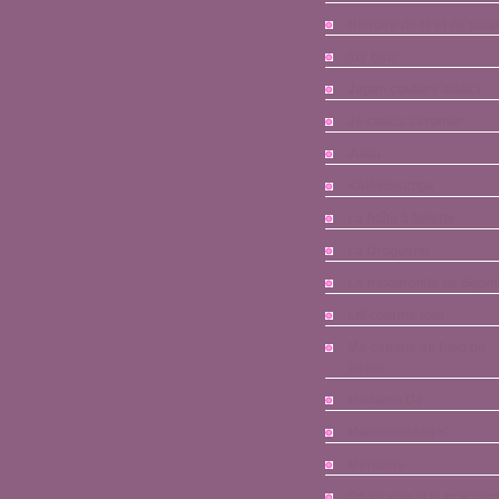
Histoire de fil et de pola
Itty bitty
Japan couture addict
Je couds citronille
Julija
Kaléïdoscope
La boîte à belette
La Droguerie
Le tricomonde de Sophi
Lili comme tout
Ma cabane au fond du
jardin
Madame Dé
Mademoiselle K
Mercotte
On va voir si je m'y tien