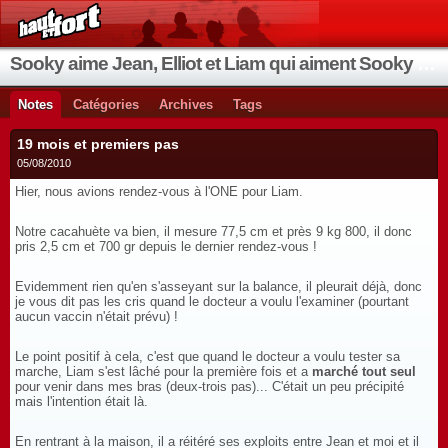
Sooky aime Jean, Elliot et Liam qui aiment Sooky qui aime Jean...
Notes
Catégories
Archives
Tags
19 mois et premiers pas
05/08/2010
Hier, nous avions rendez-vous à l'ONE pour Liam.
Notre cacahuète va bien, il mesure 77,5 cm et près 9 kg 800, il donc
pris 2,5 cm et 700 gr depuis le dernier rendez-vous !
Evidemment rien qu'en s'asseyant sur la balance, il pleurait déjà, donc
je vous dit pas les cris quand le docteur a voulu l'examiner (pourtant
aucun vaccin n'était prévu) !
Le point positif à cela, c'est que quand le docteur a voulu tester sa
marche, Liam s'est lâché pour la première fois et a
marché tout seul
pour venir dans mes bras (deux-trois pas)... C'était un peu précipité
mais l'intention était là.
En rentrant à la maison, il a réitéré ses exploits entre Jean et moi et il