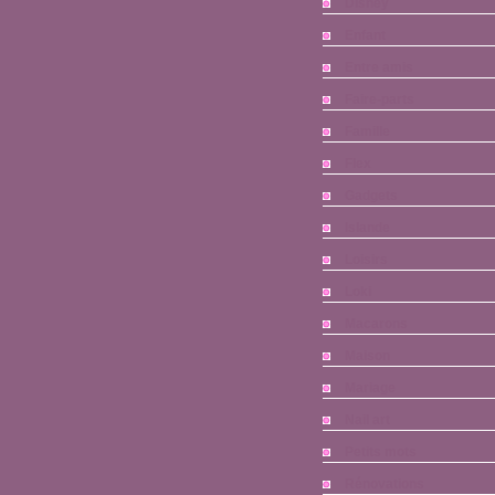
Disney
Enfant
Entre amis
Faire-parts
Famille
Flex
Gadgets
Islande
Loisirs
Loki
Macarons
Maison
Mariage
Nail art
Petits mots
Rénovations