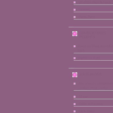
Un chien dans la neige
Licorne
Paris, Paris
COMMENTAIRES
RÉCENTS
Boubi
sur
Swap tricot & 
2015
Sophie
sur
Avril
JOLIS BLOGS
Mes sources d'inspiration
couture, tricot, cuisine,...
22 rue
Calim et Pacloue
Co & Twins