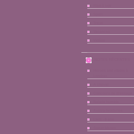
Rien à voir
Sport
Tricot
Vacances
Vidéos
NOTES RÉCENTES
Heroes and vilains à
Londres
A cheval
Concours de dressage
Balade humide
Austra-broderies
Liam - 8 ans
Sweat bisous