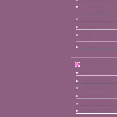
Petit précis de
Grumeautique
Rollerkitchen
The sewer cat
Trentenaire, marié, deu
enfants
Une poule à petits pas
MES AMIS/AMIES
Co & twins
Famille De Klerck
In bed with Kinoo
Le blog d'Axel
Le blog de Lise
Le blog de Sanivand