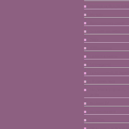
Histoire de fil et de pola
Itty bitty
Japan couture addict
Je couds citronille
Julija
Kaléïdoscope
La boîte à belette
La Droguerie
Le tricomonde de Sophi
Lili comme tout
Ma cabane au fond du
jardin
Madame Dé
Mademoiselle K
Mercotte
On va voir si je m'y tien