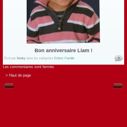
Bon anniversaire Liam !
0
Écrit par
Sooky
dans les catégories
Enfant
,
Famille
Les commentaires sont fermés.
> Haut de page