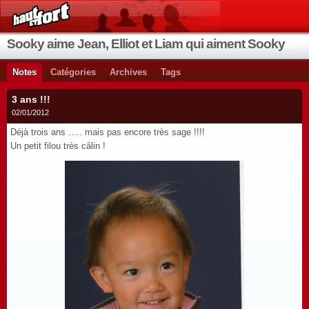
Sooky aime Jean, Elliot et Liam qui aiment Sooky qui aime Jean...
Notes
Catégories
Archives
Tags
3 ans !!!
02/01/2012
Déjà trois ans ..... mais pas encore très sage !!!!
Un petit filou très câlin !