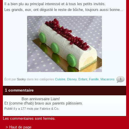
Il a bien plu au principal interessé et à tous les petits invités.
Les grands, eux, ont dégusté le reste de bûche, toujours aussi bonne...
1
Écrit par
Sooky
dans les catégories
Cuisine
,
Disney
,
Enfant
,
Famille
,
Macarons
1 commentaire
Bon anniversaire Liam!
Et (comme d'hab) bravo aux parents pâtissiers.
Publié il y a 177 mois par Fabrice & Co.
Répondre à ce commentaire
Les commentaires sont fermés.
> Haut de page