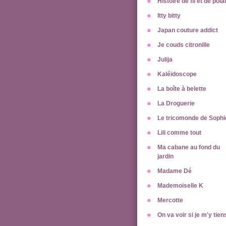
Histoire de fil et de pola
Itty bitty
Japan couture addict
Je couds citronille
Julija
Kaléïdoscope
La boîte à belette
La Droguerie
Le tricomonde de Sophi
Lili comme tout
Ma cabane au fond du
jardin
Madame Dé
Mademoiselle K
Mercotte
On va voir si je m'y tien