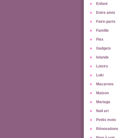
Enfant
Entre amis
Faire-parts
Famille
Flex
Gadgets
Islande
Loisirs
Loki
Macarons
Maison
Mariage
Nail art
Petits mots
Rénovations
Rien à voir