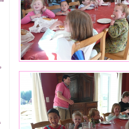
ine
e
s