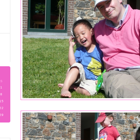
S
1
8
15
22
29