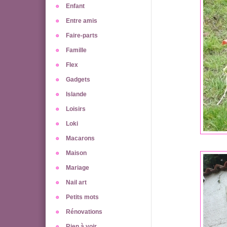
Enfant
Entre amis
Faire-parts
Famille
Flex
Gadgets
Islande
Loisirs
Loki
Macarons
Maison
Mariage
Nail art
Petits mots
Rénovations
Rien à voir