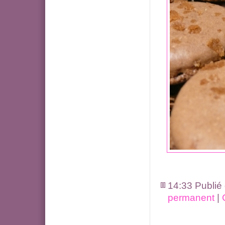
14:33 Publié
permanent
|