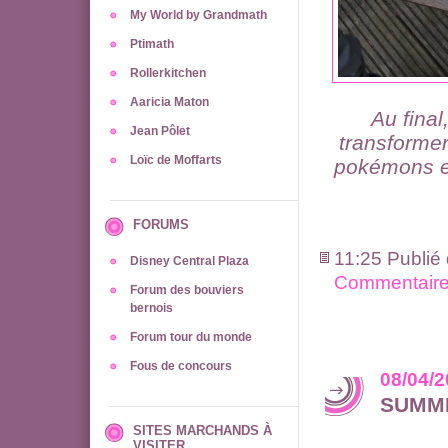
My World by Grandmath
Ptimath
Rollerkitchen
Aaricia Maton
Au final
Jean Pôlet
transformer
Loïc de Moffarts
pokémons et
FORUMS
11:25 Publié
Disney Central Plaza
Commentaire
Forum des bouviers
bernois
Forum tour du monde
Fous de concours
08/04/
SUMM
SITES MARCHANDS À
VISITER