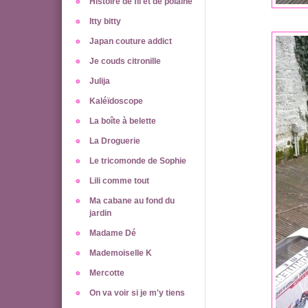
Histoire de fil et de polaine
Itty bitty
Japan couture addict
Je couds citronille
Julija
Kaléïdoscope
La boîte à belette
La Droguerie
Le tricomonde de Sophie
Lili comme tout
Ma cabane au fond du
jardin
Madame Dé
Mademoiselle K
Mercotte
On va voir si je m'y tiens